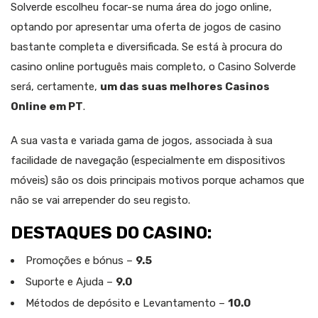
Solverde escolheu focar-se numa área do jogo online,
optando por apresentar uma oferta de jogos de casino
bastante completa e diversificada. Se está à procura do
casino online português mais completo, o Casino Solverde
será, certamente,
um das suas melhores Casinos
Online em PT
.
A sua vasta e variada gama de jogos, associada à sua
facilidade de navegação (especialmente em dispositivos
móveis) são os dois principais motivos porque achamos que
não se vai arrepender do seu registo.
DESTAQUES DO CASINO:
P
romoções e bónus –
9.5
Suporte e Ajuda –
9.0
Métodos de depósito e Levantamento –
10.0