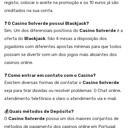
registo, colocar o aceite na promoção e os 10 euros já são
creditados na sua conta.
❓ O Casino Solverde possui Blackjack?
Sim. Um dos diferenciais positivos do
Casino Solverde
é a
oferta do
Blackjack
. São 4 mesas a disposição dos
jogadores com diferentes apostas mínimas para que todos
possam se divertir com um dos jogos mais aliciantes dos
casinos online.
❓ Como entrar em contato com o Casino?
Existem diversas formas de contatar o
Casino Solverde
seja para tirar dúvidas ou resolver problemas: O Chat online,
atendimento telefônico e claro o atendimento via e-mail.
💰 Quais métodos de Depósito?
O
Casino Solverde
possui um dos maiores conjuntos de
métodos de pagamento dos casinos online em Portugal: