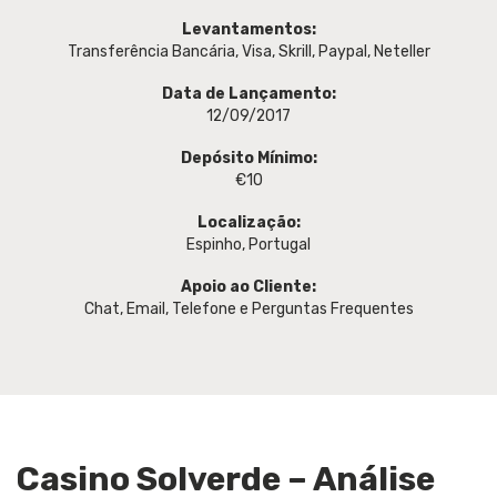
Levantamentos:
Transferência Bancária, Visa, Skrill, Paypal, Neteller
Data de Lançamento:
12/09/2017
Depósito Mínimo:
€10
Localização:
Espinho, Portugal
Apoio ao Cliente:
Chat, Email, Telefone e Perguntas Frequentes
Casino Solverde – Análise