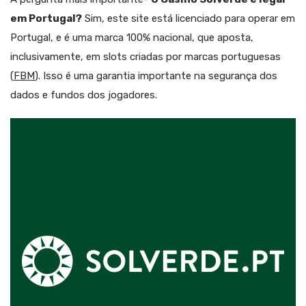
em Portugal?
Sim, este site está licenciado para operar em
Portugal, e é uma marca 100% nacional, que aposta,
inclusivamente
, em slots criadas por marcas portuguesas
(
FBM
). Isso é uma garantia importante na segurança dos
dados e fundos dos jogadores.