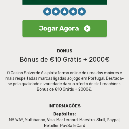
Jogar Agora
BONUS
Bónus de €10 Grátis + 2000€
O Casino Solverde é a plataforma online de uma das maiores e
mais respeitadas marcas ligadas ao jogo em Portugal. Destaca-
se pela qualidade e variedade da sua oferta de slot machines.
Bónus de €10 Grátis + 2000€.
INFORMAÇÕES
Depósitos:
MB WAY, Multibanco, Visa, Mastercard, Maestro, Skrill, Paypal,
Neteller, PaySafeCard