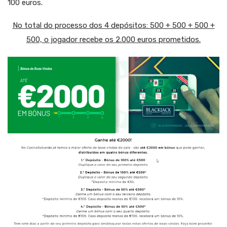
100 euros.
No total do processo dos 4 depósitos: 500 + 500 + 500 +
500, o jogador recebe os 2.000 euros prometidos.