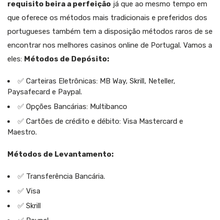
requisito beira a perfeição
já que ao mesmo tempo em
que oferece os métodos mais tradicionais e preferidos dos
portugueses também tem a disposição métodos raros de se
encontrar nos melhores casinos online de Portugal. Vamos a
eles:
Métodos de Depósito:
✅ Carteiras Eletrônicas: MB Way, Skrill, Neteller,
Paysafecard e Paypal.
✅ Opções Bancárias: Multibanco
✅ Cartões de crédito e débito: Visa Mastercard e
Maestro.
Métodos de Levantamento:
✅ Transferência Bancária.
✅ Visa
✅ Skrill