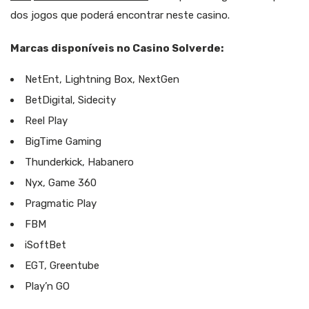
dos jogos que poderá encontrar neste casino.
Marcas disponíveis no Casino Solverde:
NetEnt, Lightning Box, NextGen
BetDigital, Sidecity
Reel Play
BigTime Gaming
Thunderkick, Habanero
Nyx, Game 360
Pragmatic Play
FBM
iSoftBet
EGT, Greentube
Play’n GO