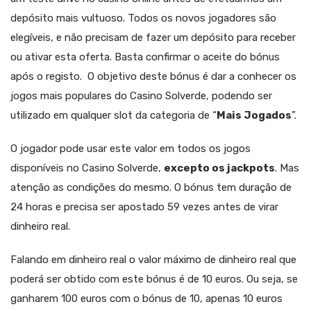
depósito mais vultuoso. Todos os novos jogadores são
elegíveis, e não precisam de fazer um depósito para receber
ou ativar esta oferta. Basta confirmar o aceite do bónus
após o registo. O objetivo deste bónus é dar a conhecer os
jogos mais populares do Casino Solverde, podendo ser
utilizado em qualquer slot da categoria de “
Mais Jogados
”.
O jogador pode usar este valor em todos os jogos
disponíveis no Casino Solverde,
excepto os jackpots
. Mas
atenção as condições do mesmo. O bónus tem duração de
24 horas e precisa ser apostado 59 vezes antes de virar
dinheiro real.
Falando em dinheiro real o valor máximo de dinheiro real que
poderá ser obtido com este bónus é de 10 euros. Ou seja, se
ganharem 100 euros com o bónus de 10, apenas 10 euros