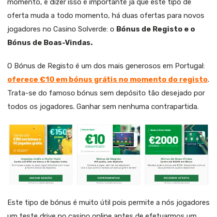
momento, e dizer isso é importante já que este tipo de
oferta muda a todo momento, há duas ofertas para novos
jogadores no Casino Solverde: o
Bónus de Registo e o
Bónus de Boas-Vindas.
O Bónus de Registo é um dos mais generosos em Portugal:
oferece €10 em bónus grátis no momento do registo
.
Trata-se do famoso bónus sem depósito tão desejado por
todos os jogadores. Ganhar sem nenhuma contrapartida.
Este tipo de bónus é muito útil pois permite a nós jogadores
um teste drive no casino online antes de efetuarmos um