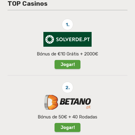
TOP Casinos
1.
Bónus de €10 Grátis + 2000€
Jogar!
2.
Bónus de 50€ + 40 Rodadas
Jogar!